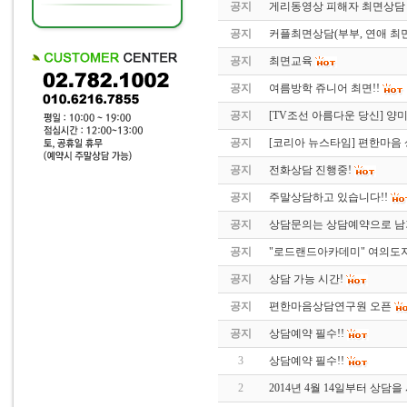
공지
게리동영상 피해자 최면상담 
공지
커플최면상담(부부, 연애 최
공지
최면교육
공지
여름방학 쥬니어 최면!!
공지
[TV조선 아름다운 당신] 양미라씨
공지
[코리아 뉴스타임] 편한마음
공지
전화상담 진행중!
공지
주말상담하고 있습니다!!
공지
상담문의는 상담예약으로 남
공지
"로드랜드아카데미" 여의도
공지
상담 가능 시간!
공지
편한마음상담연구원 오픈
공지
상담예약 필수!!
3
상담예약 필수!!
2
2014년 4월 14일부터 상담