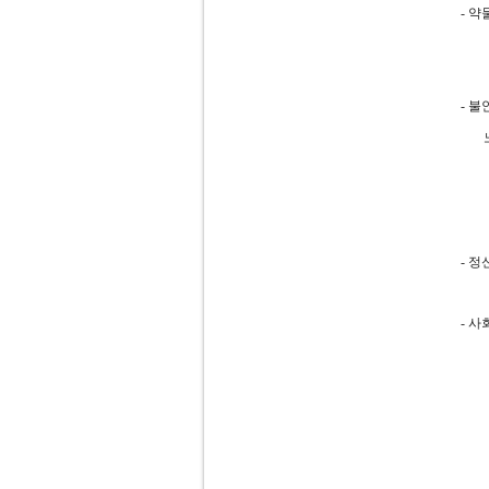
- 
진정
- 
노출
불안
회피
- 
- 사
가족
환자