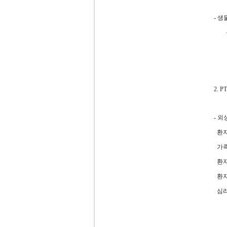
- 
신경
과거
2. 
- 
환자
가족
환자
환자
심리