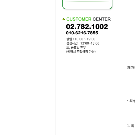
왜저
<외상
1.