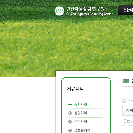
작성일
왜저
글쓴이