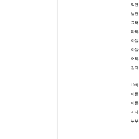
막연
남편
그러
따라
아들
아들
어려
갑자
10
아들
아들
지나
부부