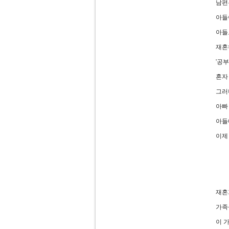
남편
아들
아들
재혼
'공
혼자
그러
아빠
아들
이제
재혼
가족
이 