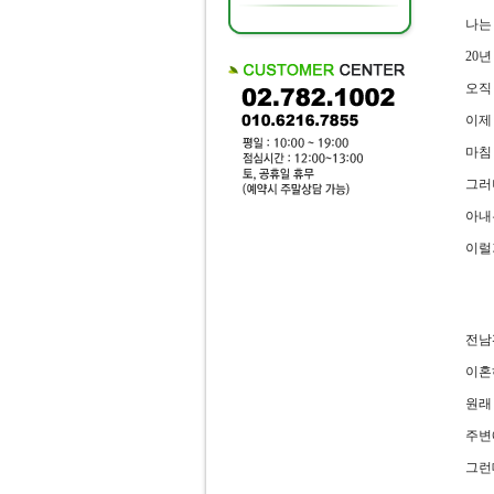
나는
20
오직
이제
마침
그러
아내
이럴
전남
이혼
원래
주변
그런