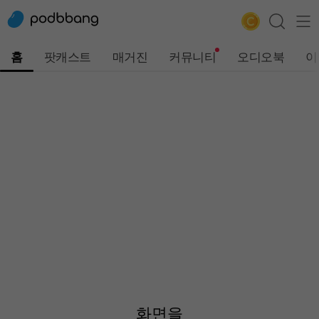
홈
팟캐스트
매거진
커뮤니티
오디오북
이
화면을